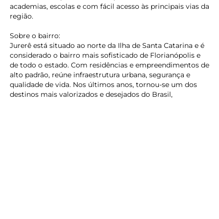
academias, escolas e com fácil acesso às principais vias da
região.
Sobre o bairro:
Jurerê está situado ao norte da Ilha de Santa Catarina e é
considerado o bairro mais sofisticado de Florianópolis e
keyboard_backspace
de todo o estado. Com residências e empreendimentos de
alto padrão, reúne infraestrutura urbana, segurança e
qualidade de vida. Nos últimos anos, tornou-se um dos
destinos mais valorizados e desejados do Brasil,
especialmente durante o verão.
Agende sua visita e descubra o prazer de viver em um
imóvel que reúne conforto, charme e exclusividade.
Veja mais opções de
Ville Romane
Proximidades