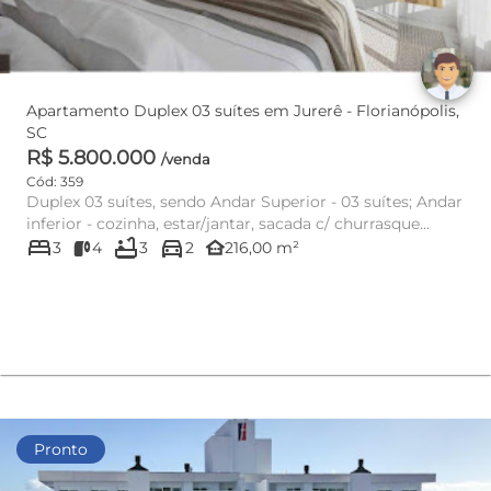
Apartamento Duplex 03 suítes em Jurerê - Florianópolis,
SC
R$ 5.800.000
/venda
Cód: 359
Duplex 03 suítes, sendo Andar Superior - 03 suítes; Andar
inferior - cozinha, estar/jantar, sacada c/ churrasque...
bed
bathtub
directions_car
other_houses
3
4
3
2
216,00 m²
Pronto