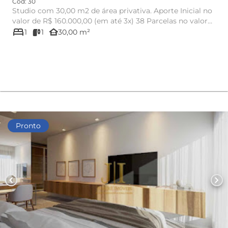
Cód: 30
Studio com 30,00 m2 de área privativa. Aporte Inicial no
valor de R$ 160.000,00 (em até 3x) 38 Parcelas no valor
bed
de R...
other_houses
1
1
30,00 m²
Pronto
chevron_left
chevron_right