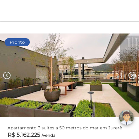
Pronto
chevron_left
chevron_right
Apartamento 3 suites a 50 metros do mar em Jurerê
R$ 5.162.225
/venda