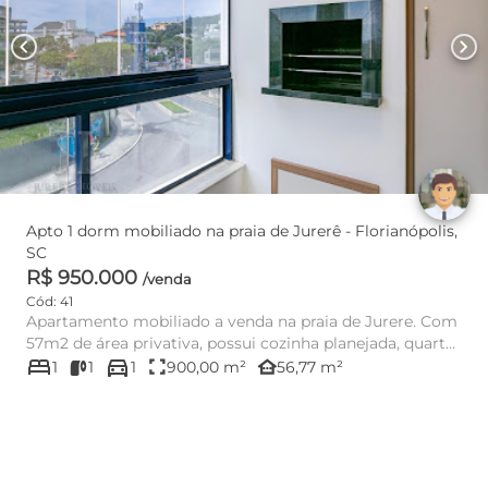
chevron_left
chevron_right
Apto 1 dorm mobiliado na praia de Jurerê - Florianópolis,
SC
R$ 950.000
/venda
Cód: 41
Apartamento mobiliado a venda na praia de Jurere. Com
57m2 de área privativa, possui cozinha planejada, quarto,
bed
directions_car
banheir...
fullscreen
other_houses
1
1
1
900,00 m²
56,77 m²