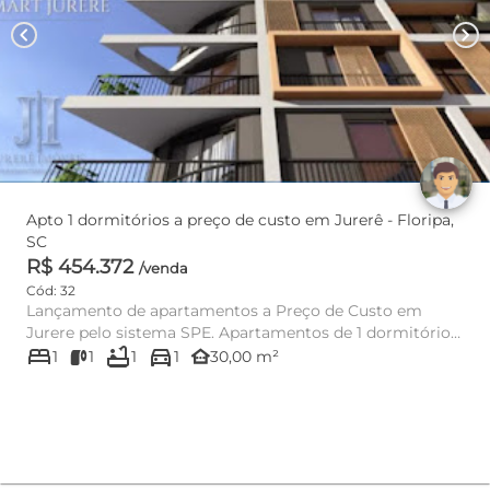
chevron_left
chevron_right
Apto 1 dormitórios a preço de custo em Jurerê - Floripa,
SC
R$ 454.372
/venda
Cód: 32
Lançamento de apartamentos a Preço de Custo em
Jurere pelo sistema SPE. Apartamentos de 1 dormitório
bed
bathtub
directions_car
com 30,00m2...
other_houses
1
1
1
1
30,00 m²