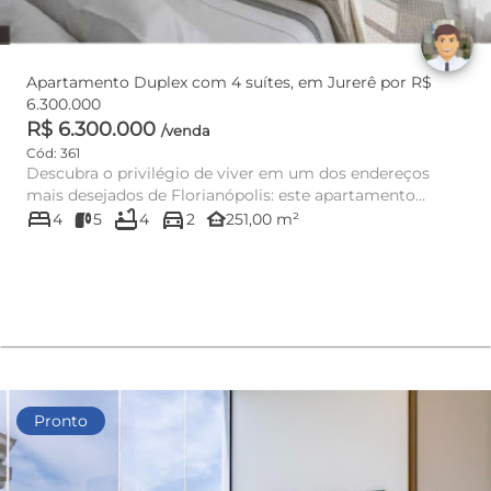
Apartamento Duplex com 4 suítes, em Jurerê por R$
6.300.000
R$ 6.300.000
/venda
Cód: 361
Descubra o privilégio de viver em um dos endereços
mais desejados de Florianópolis: este apartamento
bed
bathtub
directions_car
exclusivo em Jurerê...
other_houses
4
5
4
2
251,00 m²
Pronto