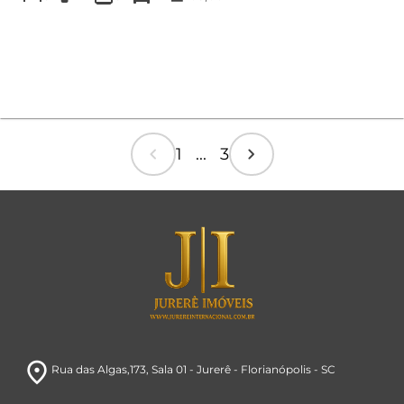
chevron_left
chevron_right
1 ... 3
room
Rua das Algas,173
, Sala 01
- Jurerê
- Florianópolis
- SC