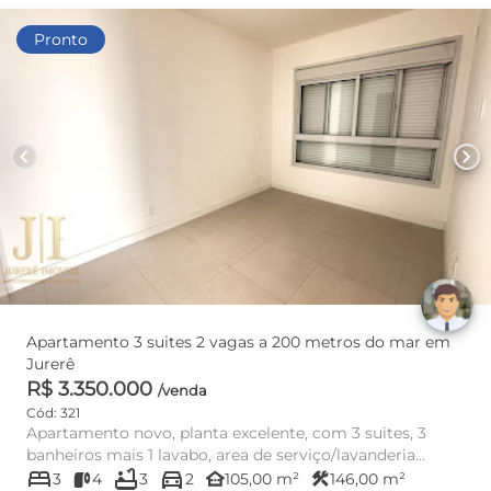
Pronto
chevron_left
chevron_right
Apartamento 3 suites 2 vagas a 200 metros do mar em
Jurerê
R$ 3.350.000
/venda
Cód: 321
Apartamento novo, planta excelente, com 3 suites, 3
banheiros mais 1 lavabo, area de serviço/lavanderia
bed
bathtub
directions_car
separada...
other_houses
construction
3
4
3
2
105,00 m²
146,00 m²